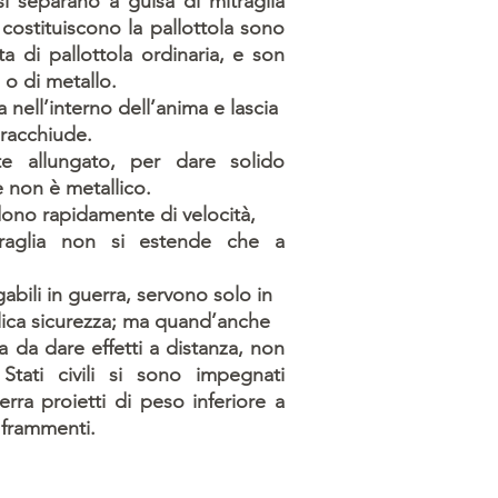
si separano a guisa di mitraglia
costituiscono la pallottola sono
a di pallottola ordinaria, e son
 o di metallo.
a nell’interno dell’anima e lascia
 racchiude.
te allungato, per dare solido
 non è metallico.
rdono rapidamente di velocità,
itraglia non si estende che a
bili in guerra, servono solo in
blica sicurezza; ma quand’anche
 da dare effetti a distanza, non
Stati civili si sono impegnati
ra proietti di peso inferiore a
n frammenti.