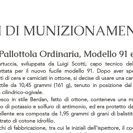
PI DI MUNIZIONAME
Pallottola Ordinaria, Modello 91
rtuccia, sviluppata da Luigi Scotti, capo tecnico 
ttata per il nuovo fucile modello 91. Dopo aver spe
iti di cera e camiciati in ottone, si decise di usare una cam
ttile da 10,45 grammi (161 g), tenuto in posizione dal
 cilindrico-ogivale.
esco in stile Berdan, fatto di ottone, conteneva una m
to di potassio e solfuro di antimonio, ed era protetto da 
llente era composta da 1,95 grammi di grani di balistite
trato di cotone idrofilo.
hi di fabbricazione, tra cui le iniziali dell'ispettore, il