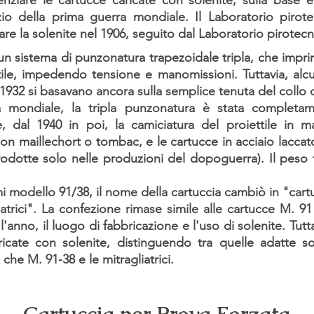
renziare le cartucce caricate con solenite, sulla base 
nizio della prima guerra mondiale. Il Laboratorio pirot
zzare la solenite nel 1906, seguito dal Laboratorio pirotec
un sistema di punzonatura trapezoidale tripla, che impri
ile, impedendo tensione e manomissioni. Tuttavia, alcuni
l 1932 si basavano ancora sulla semplice tenuta del collo 
ra mondiale, la tripla punzonatura è stata completame
e, dal 1940 in poi, la camiciatura del proiettile in m
con maillechort o tombac, e le cartucce in acciaio lacca
trodotte solo nelle produzioni del dopoguerra). Il peso 
mi modello 91/38, il nome della cartuccia cambiò in "cartu
trici". La confezione rimase simile alle cartucce M. 91 
'anno, il luogo di fabbricazione e l'uso di solenite. Tutt
ricate con solenite, distinguendo tra quelle adatte s
che M. 91-38 e le mitragliatrici.