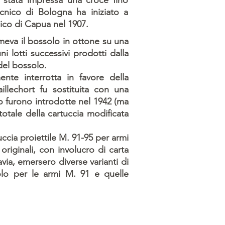
è stata impressa una croce fino
ecnico di Bologna ha iniziato a
nico di Capua nel 1907.
meva il bossolo in ottone su una
 lotti successivi prodotti dalla
del bossolo.
nte interrotta in favore della
aillechort fu sostituita con una
to furono introdotte nel 1942 (ma
totale della cartuccia modificata
ccia proiettile M. 91-95 per armi
originali, con involucro di carta
avia, emersero diverse varianti di
olo per le armi M. 91 e quelle