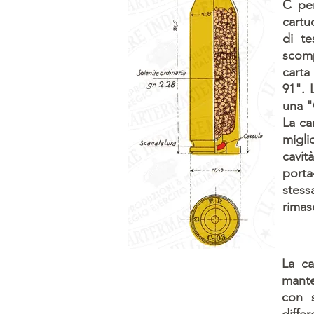
C per
cartu
di te
scomp
carta
91". 
una "
La ca
migli
cavit
porta
stess
rimas
La ca
mante
con s