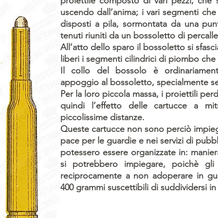
proiettile composto di vari pezzi, che 
uscendo dall’anima; i vari segmenti che 
disposti a pila, sormontata da una punt
tenuti riuniti da un bossoletto di percalle
All’atto dello sparo il bossoletto si sfasci
liberi i segmenti cilindrici di piombo che
Il collo del bossolo è ordinariamen
appoggio al bossoletto, specialmente se
Per la loro piccola massa, i proiettili pe
quindi l’effetto delle cartucce a m
piccolissime distanze.
Queste cartucce non sono perciò impiega
pace per le guardie e nei servizi di pub
potessero essere organizzate in: maniera
si potrebbero impiegare, poichè gli 
reciprocamente a non adoperare in guer
400 grammi suscettibili di suddividersi i