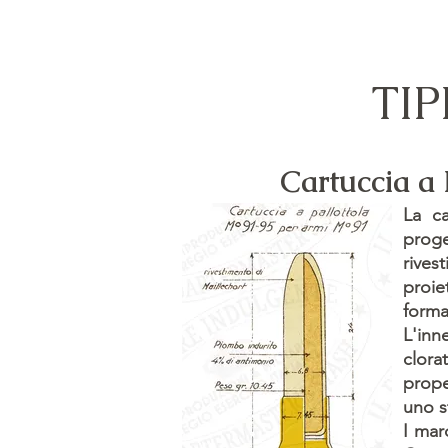
TI
Cartuccia a 
La ca
proge
rivest
proie
forma
L'inn
clora
prope
uno s
I marc