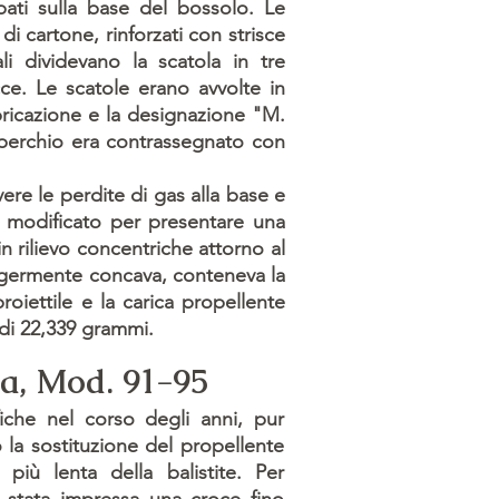
ati sulla base del bossolo. Le
i cartone, rinforzati con strisce
ali dividevano la scatola in tre
ce. Le scatole erano avvolte in
bricazione e la designazione "M.
 coperchio era contrassegnato con
vere le perdite di gas alla base e
fu modificato per presentare una
in rilievo concentriche attorno al
eggermente concava, conteneva la
roiettile e la carica propellente
a di 22,339 grammi.
ia, Mod. 91-95
iche nel corso degli anni, pur
la sostituzione del propellente
iù lenta della balistite. Per