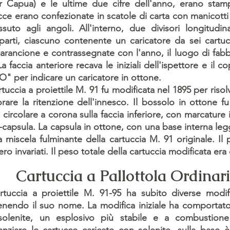
 Capua) e le ultime due cifre dell'anno, erano stamp
cce erano confezionate in scatole di carta con manicotti d
ssuto agli angoli. All'interno, due divisori longitudin
arti, ciascuno contenente un caricatore da sei cartuc
 arancione e contrassegnate con l'anno, il luogo di fab
La faccia anteriore recava le iniziali dell'ispettore e il
O" per indicare un caricatore in ottone.
rtuccia a proiettile M. 91 fu modificata nel 1895 per risol
orare la ritenzione dell'innesco. Il bossolo in ottone 
à circolare a corona sulla faccia inferiore, con marcature 
-capsula. La capsula in ottone, con una base interna l
a miscela fulminante della cartuccia M. 91 originale. Il p
ero invariati. Il peso totale della cartuccia modificata er
Cartuccia a Pallottola Ordinar
rtuccia a proiettile M. 91-95 ha subito diverse modif
nendo il suo nome. La modifica iniziale ha comportato 
olenite, un esplosivo più stabile e a combustione p