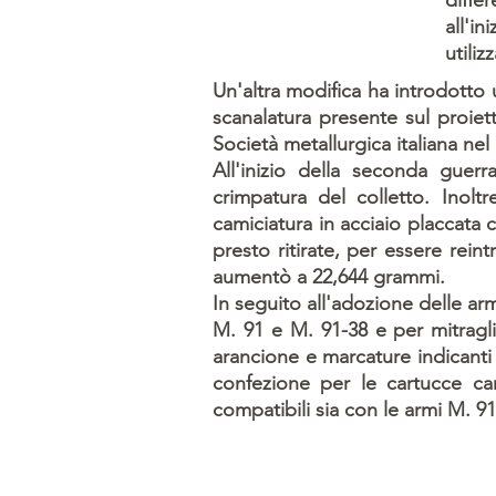
diffe
all'i
utili
Un'altra modifica ha introdotto 
scanalatura presente sul proiett
Società metallurgica italiana ne
All'inizio della seconda guer
crimpatura del colletto. Inoltr
camiciatura in acciaio placcata 
presto ritirate, per essere rein
aumentò a 22,644 grammi.
In seguito all'adozione delle ar
M. 91 e M. 91-38 e per mitraglia
arancione e marcature indicanti l
confezione per le cartucce ca
compatibili sia con le armi M. 91 